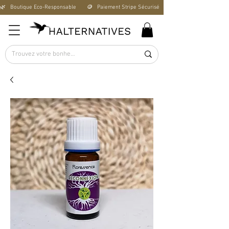
🌿   Boutique Éco-Responsable       🪙   Paiement Stripe Sécurisé        🚚   Livraison Offerte D