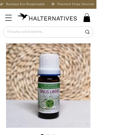
🌿   Boutique Éco-Responsable       🪙   Paiement Stripe Sécurisé        🚚   Livraison Offerte D