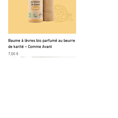
Baume à lèvres bio parfumé au beurre
de karité – Comme Avant
Prix
7,00 €
EXPLORER
A propos
Valeurs
Marques
Events
Blog