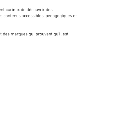
t curieux de découvrir des
es contenus accessibles, pédagogiques et
t des marques qui prouvent qu’il est
LES PROFESSIONNELS
Devenir revendeur
Page B2B
Cadeaux RSE compliant
Consultation B2B
Réserver une masterclass