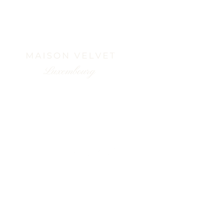
Catalogue de cognacs
Nouvelle entité spiritueux :
RÉSEAUX SOCIAUX
Suis-moi sur @halternatives et tag-moi sur tes
achats que je puisse t'encourager !
érales de Vente​
|
Mentions Légales