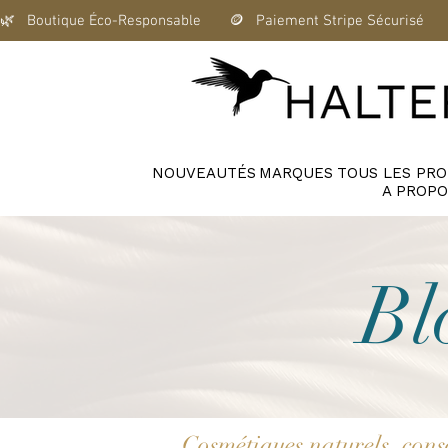
🌿   Boutique Éco-Responsable       🪙   Paiement Stripe Sécurisé      
NOUVEAUTÉS
MARQUES
TOUS LES PRO
A PROPO
Bl
Cosmétiques naturels, con