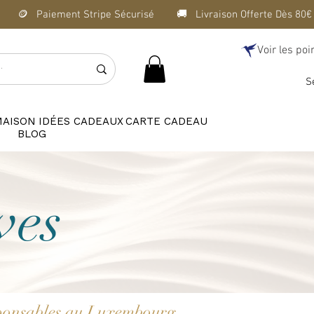
Voir les poi
S
MAISON
IDÉES CADEAUX
CARTE CADEAU
BLOG
ves
esponsables au Luxembourg