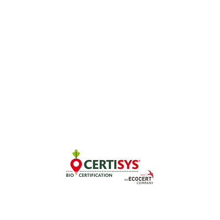
quillage
rition
ugies
llness
ison
ritueux
rte cadeau
CERTIFIÉ LU-BIO-06
par HalterEgo SARL | Grand-Duché de Luxembourg |
Conditions Gén