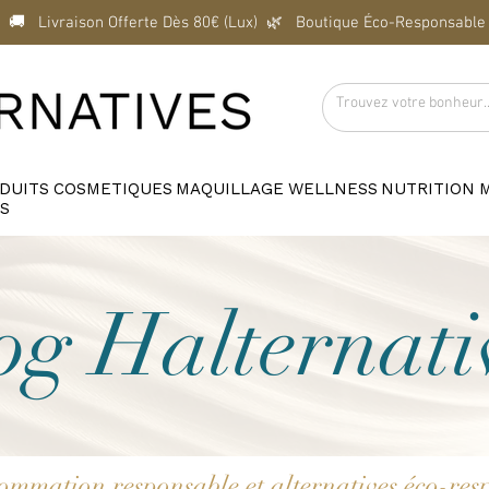
  🚚   Livraison Offerte Dès 80€ (Lux)  
DUITS
COSMETIQUES
MAQUILLAGE
WELLNESS
NUTRITION
S
og Halternati
sommation responsable et alternatives éco-r