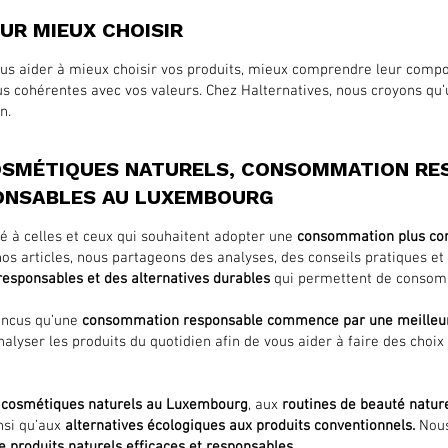
UR MIEUX CHOISIR
ous aider à mieux choisir vos produits, mieux comprendre leur compos
lus cohérentes avec vos valeurs. Chez Halternatives, nous croyons 
n.
COSMÉTIQUES NATURELS, CONSOMMATION RE
ONSABLES AU LUXEMBOURG
é à celles et ceux qui souhaitent adopter une
consommation plus cons
os articles, nous partageons des analyses, des conseils pratiques e
responsables et des alternatives durables
qui permettent de conso
incus qu’une
consommation responsable commence par une meilleur
nalyser les produits du quotidien afin de vous aider à faire des choix
x
cosmétiques naturels au Luxembourg
, aux
routines de beauté natur
insi qu’aux
alternatives écologiques aux produits conventionnels.
Nous
de produits naturels efficaces et responsables.