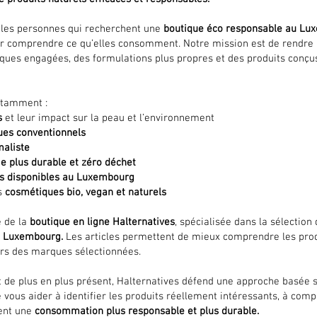
s les personnes qui recherchent une
boutique éco responsable au Lu
ur comprendre ce qu’elles consomment. Notre mission est de rendre
rques engagées, des formulations plus propres et des produits conç
notamment :
s
et leur impact sur la peau et l’environnement
ues conventionnels
maliste
e plus durable et zéro déchet
es disponibles au Luxembourg
s
cosmétiques bio, vegan et naturels
e de la
boutique en ligne Halternatives
, spécialisée dans la sélection
au Luxembourg.
Les articles permettent de mieux comprendre les produ
urs des marques sélectionnées.
t de plus en plus présent, Halternatives défend une approche basée 
 vous aider à identifier les produits réellement intéressants, à comp
ent une
consommation plus responsable et plus durable.