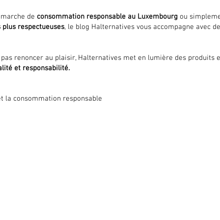
démarche de
consommation responsable au Luxembourg
ou simplemen
s plus respectueuses
, le blog Halternatives vous accompagne avec d
as renoncer au plaisir, Halternatives met en lumière des produits e
alité et responsabilité.
e et la consommation responsable
 BOUTIQUE
SERVICES EN LIGNE
s les produits
Je constitue ma routine
uveautés
Guide gratuit
omotions
Les bonnes adresses
ées cadeaux
Livraisons et retours
smétiques
Le programme de fidélité