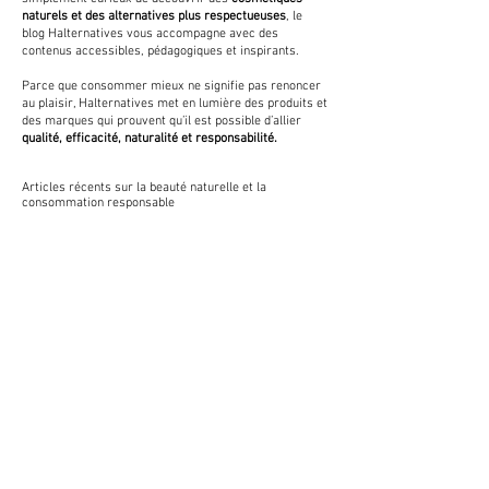
naturels et des alternatives plus respectueuses
, le
blog Halternatives vous accompagne avec des
contenus accessibles, pédagogiques et inspirants.
Parce que consommer mieux ne signifie pas renoncer
au plaisir, Halternatives met en lumière des produits et
des marques qui prouvent qu’il est possible d’allier
qualité, efficacité, naturalité et responsabilité.
Articles récents sur la beauté naturelle et la
consommation responsable
EXPLORER
A propos
Valeurs
Marques
Events
Blog
La légende du colibri