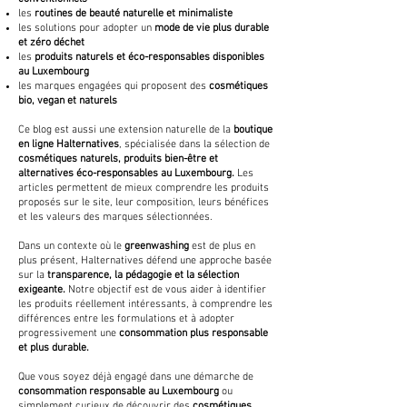
les
routines de beauté naturelle et minimaliste
les solutions pour adopter un
mode de vie plus durable
et zéro déchet
les
produits naturels et éco-responsables disponibles
au Luxembourg
les marques engagées qui proposent des
cosmétiques
bio, vegan et naturels
Ce blog est aussi une extension naturelle de la
boutique
en ligne Halternatives
, spécialisée dans la sélection de
cosmétiques naturels, produits bien-être et
alternatives éco-responsables au Luxembourg.
Les
articles permettent de mieux comprendre les produits
proposés sur le site, leur composition, leurs bénéfices
et les valeurs des marques sélectionnées.
Dans un contexte où le
greenwashing
est de plus en
plus présent, Halternatives défend une approche basée
sur la
transparence, la pédagogie et la sélection
exigeante.
Notre objectif est de vous aider à identifier
les produits réellement intéressants, à comprendre les
différences entre les formulations et à adopter
progressivement une
consommation plus responsable
et plus durable.
Que vous soyez déjà engagé dans une démarche de
consommation responsable au Luxembourg
ou
simplement curieux de découvrir des
cosmétiques