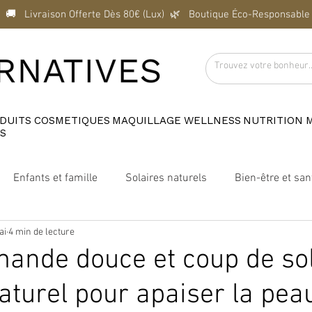
  🚚   Livraison Offerte Dès 80€ (Lux)  
DUITS
COSMETIQUES
MAQUILLAGE
WELLNESS
NUTRITION
S
Enfants et famille
Solaires naturels
Bien-être et san
ai
4 min de lecture
Marques engagées
Maison Velvet Luxembourg
mande douce et coup de sole
turel pour apaiser la pea