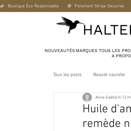
🌿   Boutique Éco-Responsable       🪙   Paiement Stripe Sécurisé      
NOUVEAUTÉS
MARQUES
TOUS LES PRO
A PROPO
Tous les posts
Beauté naurelle
Anne-Gaëlle H.
12 m
Maison saine et zéro déchet
Huile d'a
remède na