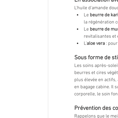
En association ave
L'huile d'amande douc
Le 
beurre de kar
la régénération ce
Le 
beurre de m
revitalisantes et
L'
aloe vera
 : pou
Sous forme de stic
Les soins après-solei
beurres et cires végé
plus élevée en actifs
en bagage cabine. Il s
corporelle, le soin fo
Prévention des co
Rappelons que le meil