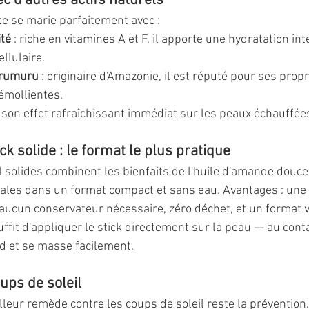
c d'autres actifs naturels
e se marie parfaitement avec :
ité
 : riche en vitamines A et F, il apporte une hydratation int
llulaire.
urumuru
 : originaire d'Amazonie, il est réputé pour ses propr
 émollientes.
r son effet rafraîchissant immédiat sur les peaux échauffée
k solide : le format le plus pratique
l solides combinent les bienfaits de l'huile d'amande douce
tales dans un format compact et sans eau. Avantages : une
, aucun conservateur nécessaire, zéro déchet, et un format 
uffit d'appliquer le stick directement sur la peau — au conta
nd et se masse facilement.
ups de soleil
leur remède contre les coups de soleil reste la prévention.