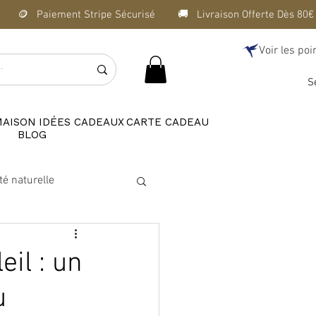
Voir les poi
S
MAISON
IDÉES CADEAUX
CARTE CADEAU
BLOG
té naturelle
il : un
u