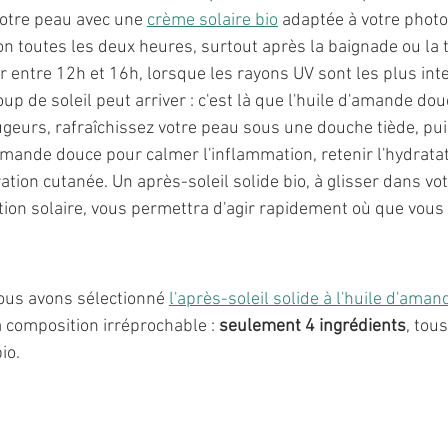
votre peau avec une 
crème solaire bio
 adaptée à votre photo
on toutes les deux heures, surtout après la baignade ou la t
r entre 12h et 16h, lorsque les rayons UV sont les plus int
up de soleil peut arriver : c'est là que l'huile d'amande dou
geurs, rafraîchissez votre peau sous une douche tiède, pui
amande douce pour calmer l'inflammation, retenir l'hydratat
tion cutanée. Un après-soleil solide bio, à glisser dans vot
ction solaire, vous permettra d'agir rapidement où que vous
ous avons sélectionné 
l'après-soleil solide à l'huile d'ama
a composition irréprochable : 
seulement 4 ingrédients
, tous
io.