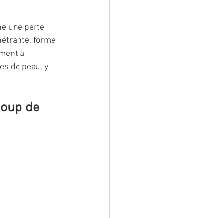
ne une perte 
nétrante, forme 
ement à 
es de peau, y 
coup de 