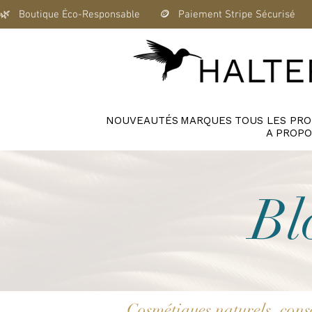
🌿   Boutique Éco-Responsable       🪙   Paiement Stripe Sécurisé      
NOUVEAUTÉS
MARQUES
TOUS LES PRO
A PROPO
Bl
Cosmétiques naturels, con