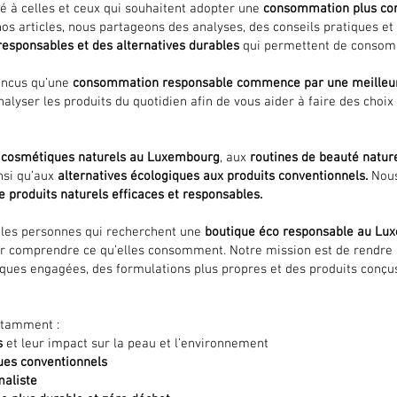
é à celles et ceux qui souhaitent adopter une
consommation plus cons
os articles, nous partageons des analyses, des conseils pratiques e
responsables et des alternatives durables
qui permettent de conso
incus qu’une
consommation responsable commence par une meilleur
nalyser les produits du quotidien afin de vous aider à faire des choix
x
cosmétiques naturels au Luxembourg
, aux
routines de beauté natur
insi qu’aux
alternatives écologiques aux produits conventionnels.
Nous
de produits naturels efficaces et responsables.
s les personnes qui recherchent une
boutique éco responsable au Lu
ur comprendre ce qu’elles consomment. Notre mission est de rendre
rques engagées, des formulations plus propres et des produits conç
notamment :
s
et leur impact sur la peau et l’environnement
ues conventionnels
maliste