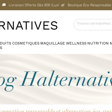
  🚚   Livraison Offerte Dès 80€ (Lux)  
DUITS
COSMETIQUES
MAQUILLAGE
WELLNESS
NUTRITION
S
og Halternati
sommation responsable et alternatives éco-r