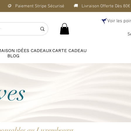
Voir les poi
S
MAISON
IDÉES CADEAUX
CARTE CADEAU
BLOG
ves
esponsables au Luxembourg