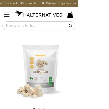
🌿   Boutique Éco-Responsable       🪙   Paiement Stripe Sécurisé        🚚   Livraison Offerte D