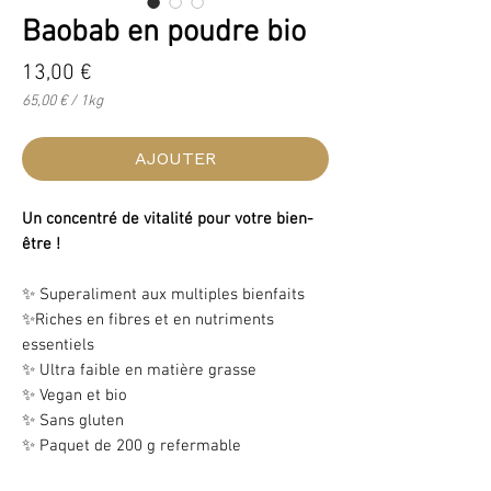
Baobab en poudre bio
Prix
13,00 €
65,00 €
/
1kg
65,00 €
pour
1
AJOUTER
Kilogramme
Un concentré de vitalité pour votre bien-
être !
✨ Superaliment aux multiples bienfaits
✨Riches en fibres et en nutriments
essentiels
✨ Ultra faible en matière grasse
✨ Vegan et bio
✨ Sans gluten
✨ Paquet de 200 g refermable