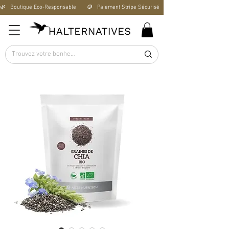
🌿   Boutique Éco-Responsable       🪙   Paiement Stripe Sécurisé        🚚   Livraison Offerte D