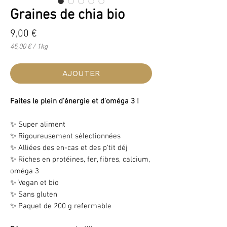
Graines de chia bio
Prix
9,00 €
45,00 €
/
1kg
45,00 €
pour
1
AJOUTER
Kilogramme
Faites le plein d'énergie et d'oméga 3 !
✨ Super aliment
✨ Rigoureusement sélectionnées
✨ Alliées des en-cas et des p'tit déj
✨ Riches en protéines, fer, fibres, calcium,
oméga 3
✨ Vegan et bio
✨ Sans gluten
✨ Paquet de 200 g refermable