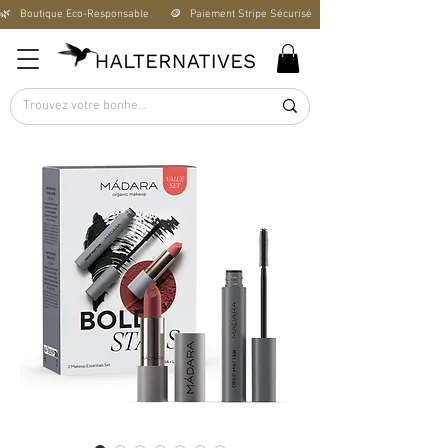
🌿   Boutique Éco-Responsable       🪙   Paiement Stripe Sécurisé        🚚   Livraison Offerte D