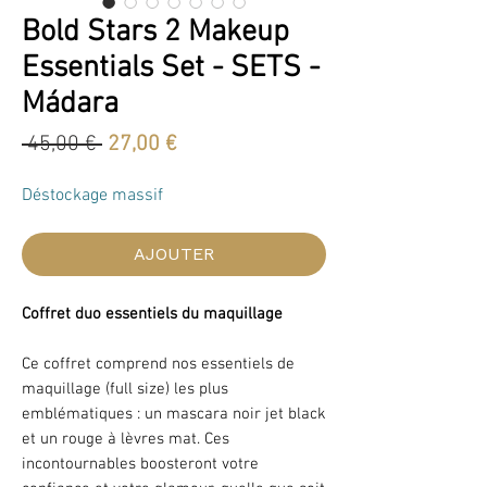
Bold Stars 2 Makeup
Essentials Set - SETS -
Mádara
Prix
Prix
 45,00 € 
27,00 €
original
promotionnel
Déstockage massif
AJOUTER
Coffret duo essentiels du maquillage
Ce coffret comprend nos essentiels de
maquillage (full size) les plus
emblématiques : un mascara noir jet black
et un rouge à lèvres mat. Ces
incontournables boosteront votre