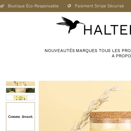
🌿   Boutique Éco-Responsable       🪙   Paiement Stripe Sécurisé      
NOUVEAUTÉS
MARQUES
TOUS LES PRO
A PROPO