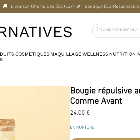
  🚚   Livraison Offerte Dès 80€ (Lux)  
DUITS
COSMETIQUES
MAQUILLAGE
WELLNESS
NUTRITION
S
Bougie répulsive an
Comme Avant
Prix
24,00 €
EN RUPTURE