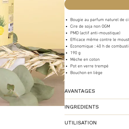
Bougie au parfum naturel de ci
Cire de soja non OGM
PMD (actif anti-moustique)
Efficace même contre le moust
Economique : 40 h de combusti
190 g
Mèche en coton
Pot en verre trempé
Bouchon en liège
AVANTAGES
Découvrez notre bougie répulsive a
INGREDIENTS
répulsif moustiques
, profitez de 
Conçue pour offrir une protection 
Des ingrédients efficaces d'origin
bougie artisanale possède une agr
UTILISATION
Nos bougies répulsives anti-moust
Elle offre un temps de brûlage de 4