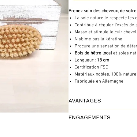
Prenez soin des cheveux, de votre 
La soie naturelle respecte les
Contribue à réguler l'excès de
Masse et stimule le cuir chevel
N'abime pas la kératine
Procure une sensation de déte
Bois de hêtre local
et soies nat
Longueur :
18 cm
Certification FSC
Matériaux nobles, 100% naturel
Fabriquée en Allemagne
AVANTAGES
La douceur et le ressort des
soies
ENGAGEMENTS
l'excès de sébum
. Grâce à la disp
cuir chevelu,
n'abime pas la kérat
Avec les brosses Anaé, prenez soi
Le bois de hêtre local
est soigneus
Fabriquées en Allemagne par un