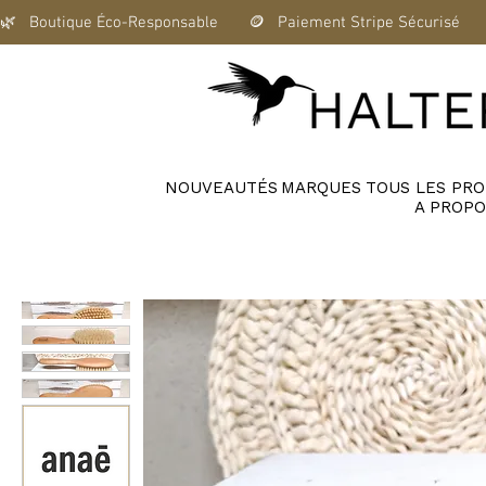
🌿   Boutique Éco-Responsable       🪙   Paiement Stripe Sécurisé      
NOUVEAUTÉS
MARQUES
TOUS LES PRO
A PROPO