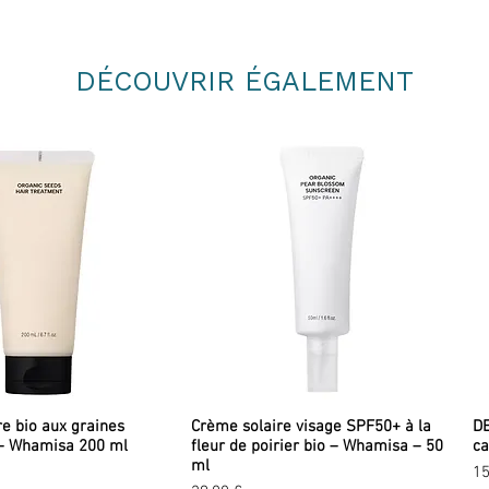
de manière responsable.
d'un savoir-faire traditionnel et 
naturels garantit la qualité, la du
Les brosses Anaé exercent una
ac
DÉCOUVRIR ÉGALEMENT
vitalité, santé et beauté à tous le
re bio aux graines
Crème solaire visage SPF50+ à la
DE
– Whamisa 200 ml
fleur de poirier bio – Whamisa – 50
ca
ml
Pr
15