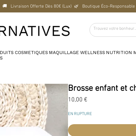
  🚚   Livraison Offerte Dès 80€ (Lux)  
DUITS
COSMETIQUES
MAQUILLAGE
WELLNESS
NUTRITION
S
Brosse enfant et c
Prix
10,00 €
EN RUPTURE