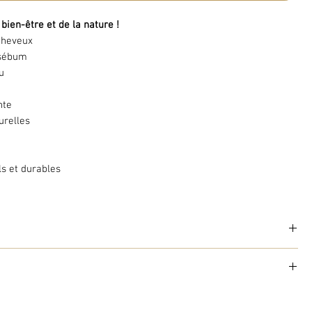
bien-être et de la nature !
 cheveux
 sébum
u
nte
urelles
s et durables
 naturelles
respectent les cheveux et contribuent à réguler
osition inégale de ses poils, cette brosse masse et stimule votre le
ine
et vous procure une agréable sensation de détente.
n de vos cheveux, de votre santé et de la Nature !
ement choisi et séché. Il est certifié FSC et issu de forêts gérées
e
petite entreprise spécialisée
, les brosses Anaé sont l'alliance