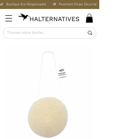
🌿   Boutique Éco-Responsable       🪙   Paiement Stripe Sécurisé        🚚   Livraison Offerte D