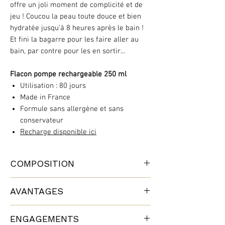
offre un joli moment de complicité et de
jeu ! Coucou la peau toute douce et bien
hydratée jusqu'à 8 heures après le bain !
Et fini la bagarre pour les faire aller au
bain, par contre pour les en sortir...
Flacon pompe rechargeable 250 ml
Utilisation : 80 jours
Made in France
Formule sans allergène et sans
conservateur
Recharge disponible ici
COMPOSITION
5 ingrédients et c’est tout !
AVANTAGES
Eau ultra pure
💦
Glycérine végétale bio
🌼
Une formule ultra-innovante et naturelle
Mousse de sucre
🥥 +🌽
ENGAGEMENTS
🌿
Naturalité : 100%