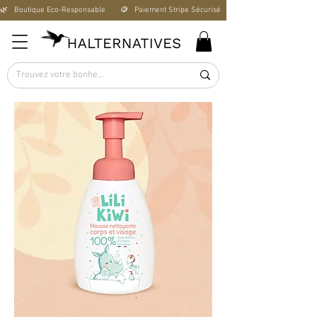
🌿   Boutique Éco-Responsable       🪙   Paiement Stripe Sécurisé        🚚   Livraison Offerte D