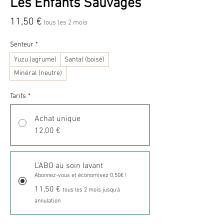
Les Enfants Sauvages
Prix
11,50 €
tous les 2 mois
Senteur
*
Yuzu (agrume)
Santal (boisé)
Minéral (neutre)
Tarifs
*
Achat unique
12,00 €
L'ABO au soin lavant
Abonnez-vous et économisez 0,50€ !
11,50 €
tous les 2 mois jusqu'à
annulation