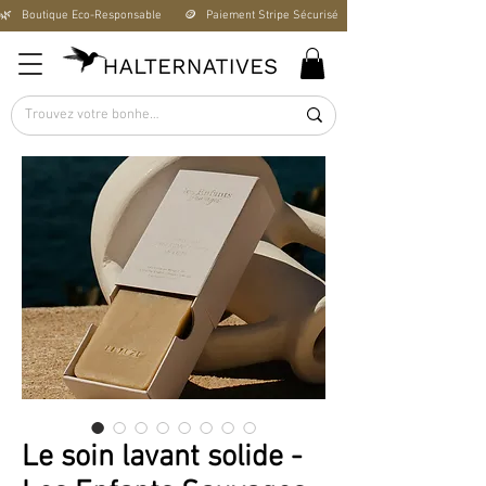
🌿   Boutique Éco-Responsable       🪙   Paiement Stripe Sécurisé        🚚   Livraison Offerte D
Le soin lavant solide -