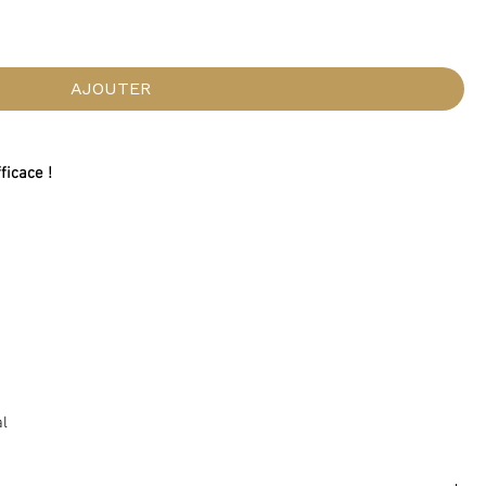
AJOUTER
fficace !
al