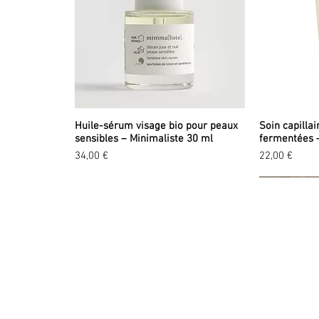
Huile-sérum visage bio pour peaux
Soin capillai
sensibles – Minimaliste 30 ml
fermentées 
Prix
Prix
34,00 €
22,00 €
EXPLORER
LA
A propos
Tou
Valeurs
No
Marques
Pr