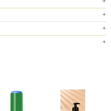
éo bille classique !
ique
lité cosmétique, spécial peau sensible)
 application par jour.
tale de concombre bio
fficacité :
ne marque française très impliquée dans la sauvegarde de
palmarosa bio, géranium bio, arbre à thé bio, petitgrain bigarade
sèche
 en zig-zag pour faire bien pénétrer
 WATER*, SODIUM BICARBONATE, GLYCERIN**, CUCUMIS SATIVUS
 aux recharges !
GONIS FRAGRANS BRANCH/LEAF OIL, PARFUM, CAESALPINIA
VEOLENS FLOWER OIL*, MELALEUCA ALTERNIFOLIA LEAF OIL*,
réserver les bienfaits des ingrédients et que votre corps puisse
ge dans votre flacon
MBOPOGON MARTINI OIL*, CITRUS AURANTIUM AMARA LEAF/TWIG
 SOJA OIL, GERANIOL, LIMONENE, LINALOOL, CITRONELLOL,
fficace, réalisée à froid, qui respecte votre peau et la planète !
arges vides, je les renvoie chez Les Enfants Sauvages, ils seront