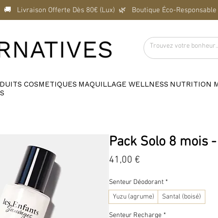
  🚚   Livraison Offerte Dès 80€ (Lux)  
DUITS
COSMETIQUES
MAQUILLAGE
WELLNESS
NUTRITION
S
Pack Solo 8 mois 
Prix
41,00 €
Senteur Déodorant
*
Yuzu (agrume)
Santal (boisé)
Senteur Recharge
*