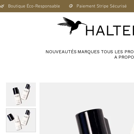
🌿   Boutique Éco-Responsable       🪙   Paiement Stripe Sécurisé      
NOUVEAUTÉS
MARQUES
TOUS LES PRO
A PROPO