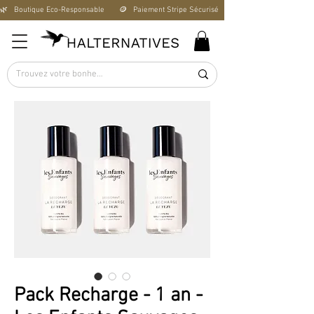
🌿   Boutique Éco-Responsable       🪙   Paiement Stripe Sécurisé        🚚   Livraison Offerte D
Pack Recharge - 1 an -