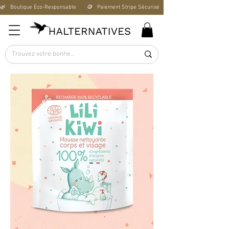
🌿   Boutique Éco-Responsable       🪙   Paiement Stripe Sécurisé        🚚   Livraison Offerte D