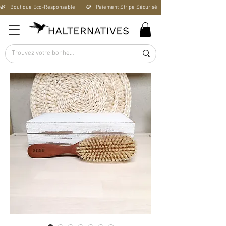
🌿   Boutique Éco-Responsable       🪙   Paiement Stripe Sécurisé        🚚   Livraison Offerte D