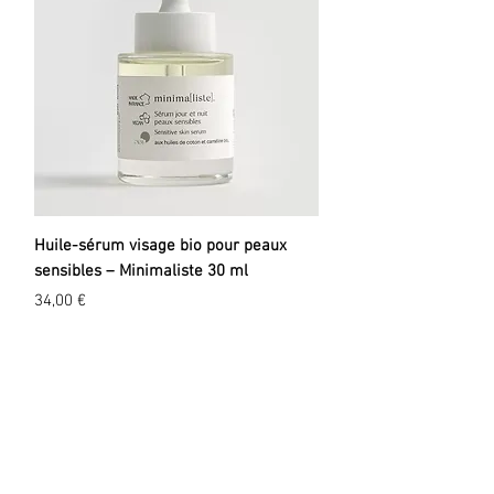
à tous les types de coiffures et de
cheveux.
Huile-sérum visage bio pour peaux
sensibles – Minimaliste 30 ml
Prix
34,00 €
EXPLORER
A propos
Valeurs