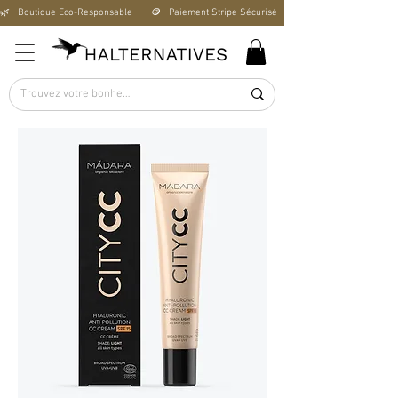
🌿   Boutique Éco-Responsable       🪙   Paiement Stripe Sécurisé        🚚   Livraison Offerte D