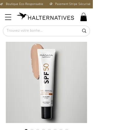
🌿   Boutique Éco-Responsable       🪙   Paiement Stripe Sécurisé        🚚   Livraison Offerte D