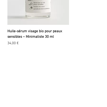
Huile-sérum visage bio pour peaux
sensibles – Minimaliste 30 ml
Prix
34,00 €
EXPLORER
A propos
Valeurs
Marques
Events
Blog
La légende du colibri