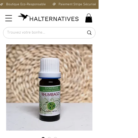
🌿   Boutique Éco-Responsable       🪙   Paiement Stripe Sécurisé        🚚   Livraison Offerte D