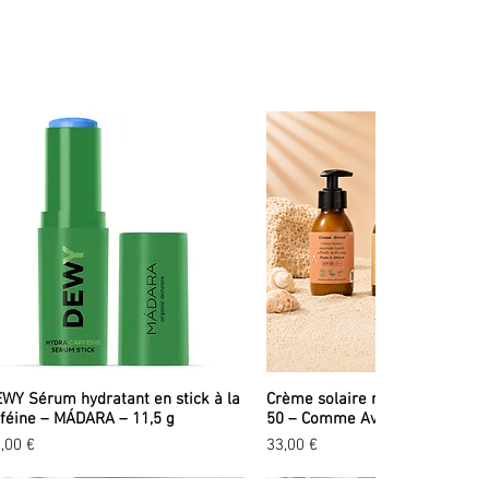
ique, et une beauté qui fait du bien.
us entourent dans la Drôme, nous en extrayons les huiles les
WY Sérum hydratant en stick à la
Crème solaire minérale liquid
féine – MÁDARA – 11,5 g
50 – Comme Avant – 90 ml
ix
Prix
,00 €
33,00 €