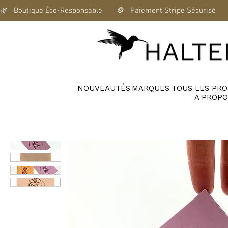
🌿   Boutique Éco-Responsable       🪙   Paiement Stripe Sécurisé      
NOUVEAUTÉS
MARQUES
TOUS LES PRO
A PROPO