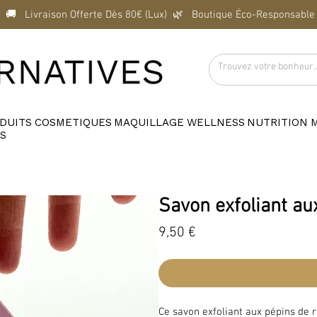
  🚚   Livraison Offerte Dès 80€ (Lux)  
DUITS
COSMETIQUES
MAQUILLAGE
WELLNESS
NUTRITION
S
Savon exfoliant au
Prix
9,50 €
Ce savon exfoliant aux pépins de r