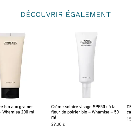
Un geste simple, un plaisir authent
Récupérés dans les vergers qui no
plus précieuses pour votre peau.
DÉCOUVRIR ÉGALEMENT
re bio aux graines
Crème solaire visage SPF50+ à la
DE
– Whamisa 200 ml
fleur de poirier bio – Whamisa – 50
ca
ml
Pr
15
Prix
29,00 €