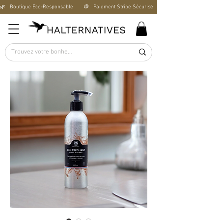
🌿   Boutique Éco-Responsable       🪙   Paiement Stripe Sécurisé        🚚   Livraison Offerte D