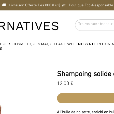
  🚚   Livraison Offerte Dès 80€ (Lux)  
DUITS
COSMETIQUES
MAQUILLAGE
WELLNESS
NUTRITION
S
Shampoing solide
Prix
12,00 €
A l'huile de noisette, enrichi en h