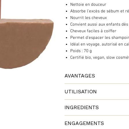
Nettoie en douceur
Absorbe l'excès de sébum et ré
Nourrit les cheveux
Convient aussi aux enfants dès
Cheveux faciles à coiffer
Permet d'espacer les shampoi
Idéal en voyage, autorisé en ca
Poids : 70 g
Certifié bio, vegan, slow cosmé
AVANTAGES
Avec ce shampoing naturel, vous av
UTILISATION
écologique, contribuant à éliminer
Bio et universel, vous allez adore
INGREDIENTS
Formulé sans :
Mouillez vos cheveux, frottez le 
Une compo simple et naturelle !
colorant
mousse. Appliquez cette mousse s
ENGAGEMENTS
paraben
délicatement.