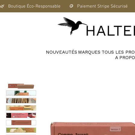
🌿   Boutique Éco-Responsable       🪙   Paiement Stripe Sécurisé      
NOUVEAUTÉS
MARQUES
TOUS LES PRO
A PROPO