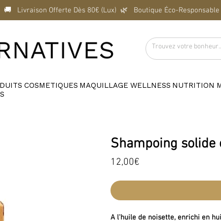
  🚚   Livraison Offerte Dès 80€ (Lux)  
DUITS
COSMETIQUES
MAQUILLAGE
WELLNESS
NUTRITION
S
Shampoing solide
Price
12,00€
A l'huile de noisette, enrichi en h