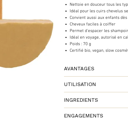
Nettoie en douceur tous les ty
Idéal pour les cuirs chevelus s
Convient aussi aux enfants dès
Cheveux faciles à coiffer
Permet d'espacer les shampoi
Idéal en voyage, autorisé en ca
Poids : 70 g
Certifié bio, vegan, slow cosmé
AVANTAGES
Avec ce shampoing naturel, vous av
UTILISATION
écologique, contribuant à éliminer
Bio et universel, vous allez adore
INGREDIENTS
Formulé sans :
Mouillez vos cheveux, frottez le 
Une compo simple et naturelle !
colorant
mousse. Appliquez cette mousse s
ENGAGEMENTS
paraben
délicatement.
- Tensioactif issu de la coco :
silicone
Sodi
Vous n'êtes pas obligés de frotte
Fabriqué en France, près de Ma