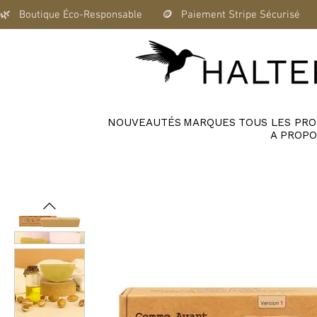
🌿   Boutique Éco-Responsable       🪙   Paiement Stripe Sécurisé      
NOUVEAUTÉS
MARQUES
TOUS LES PRO
A PROPO