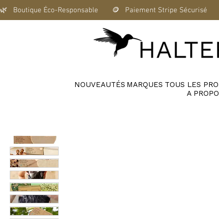
🌿   Boutique Éco-Responsable       🪙   Paiement Stripe Sécurisé      
NOUVEAUTÉS
MARQUES
TOUS LES PRO
A PROPO