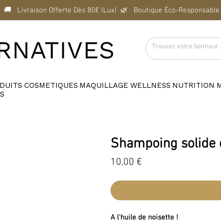
  🚚   Livraison Offerte Dès 80€ (Lux)  
DUITS
COSMETIQUES
MAQUILLAGE
WELLNESS
NUTRITION
S
Shampoing solide
Prix
10,00 €
A l'huile de noisette !