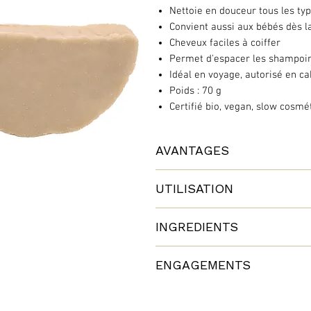
Nettoie en douceur tous les ty
Convient aussi aux bébés dès l
Cheveux faciles à coiffer
Permet d'espacer les shampoi
Idéal en voyage, autorisé en ca
Poids : 70 g
Certifié bio, vegan, slow cosmé
AVANTAGES
Avec ce shampoing naturel, vous av
UTILISATION
écologique, contribuant à éliminer
Bio et universel, vous allez adore
INGREDIENTS
Formulé sans :
Mouillez vos cheveux, frottez le 
Seulement 4 ingrédients !
colorant
mousse. Appliquez cette mousse s
ENGAGEMENTS
paraben
délicatement.
- Tensioactif issu de la coco :
silicone
Sodi
Vous n'êtes pas obligés de frotte
Fabriqué en France, près de Ma
Sans sulfate, il nettoie tout en do
sulfate
s'écouler sur les longueurs au rin
Cosmétique
vegan