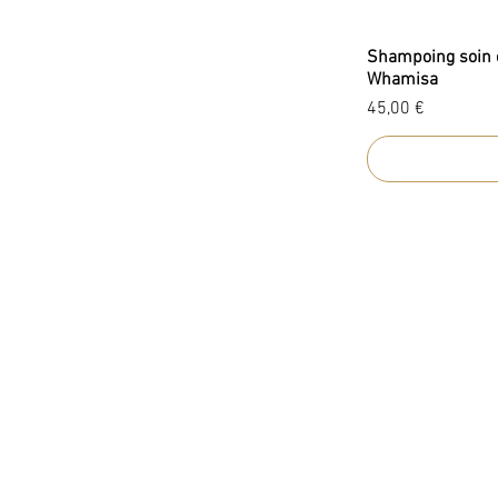
Shampoing soin c
Whamisa
Prix
45,00 €