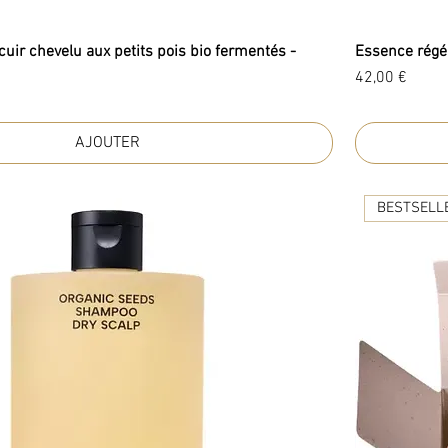
uir chevelu aux petits pois bio fermentés -
Essence régén
Prix
42,00 €
AJOUTER
BESTSELL