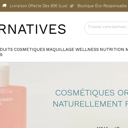
  🚚   Livraison Offerte Dès 80€ (Lux)  
DUITS
COSMETIQUES
MAQUILLAGE
WELLNESS
NUTRITION
S
COSMÉTIQUES O
NATURELLEMENT 