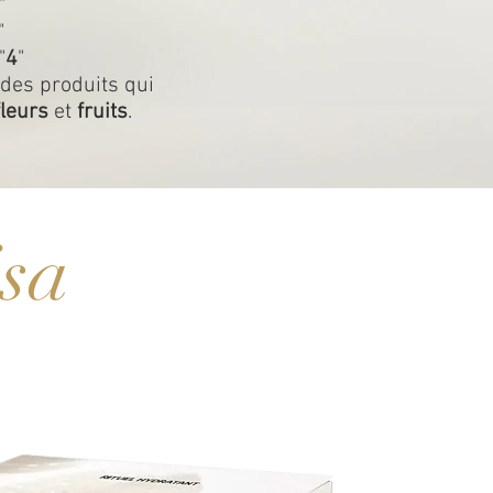
"
"
"
4
"
 des produits qui
fleurs
et
fruits
.
sa