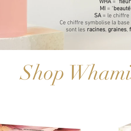
WHA
= "
fleur
MI
= "
beauté
SA
= le chiffre 
Ce chiffre symbolise la base
sont les
racines
,
graines
,
Shop Whami