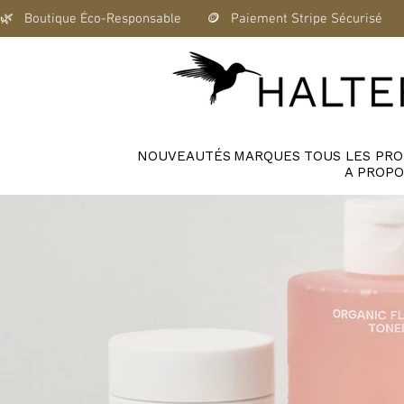
🌿   Boutique Éco-Responsable       🪙   Paiement Stripe Sécurisé      
NOUVEAUTÉS
MARQUES
TOUS LES PRO
A PROPO