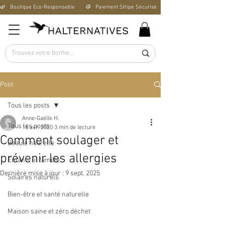
🌿   Boutique Éco-Responsable       🪙   Paiement Stripe Sécurisé        🚚   Livraison Offerte D
Post
Tous les posts
Anne-Gaëlle H.
Tous les posts
16 avr. 2020
3 min de lecture
Comment soulager et
Beauté naurelle
prévenir les allergies
Enfants et famille
Dernière mise à jour :
9 sept. 2025
Solaires naturels
Bien-être et santé naturelle
Maison saine et zéro déchet