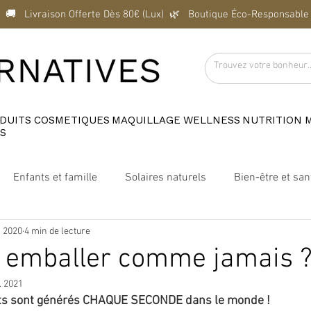
  🚚   Livraison Offerte Dès 80€ (Lux)  
DUITS
COSMETIQUES
MAQUILLAGE
WELLNESS
NUTRITION
S
Enfants et famille
Solaires naturels
Bien-être et san
n 2020
4 min de lecture
Marques engagées
Maison Velvet Luxembourg
emballer comme jamais 
. 2021
s sont générés CHAQUE SECONDE dans le monde ! 