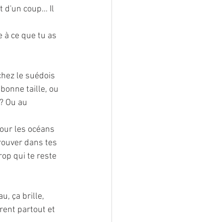
d'un coup... Il 
 à ce que tu as 
chez le suédois 
bonne taille, ou 
 ? Ou au 
pour les océans 
trouver dans tes 
rop qui te reste 
u, ça brille, 
rent partout et 