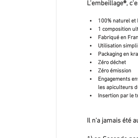
L’embeillage®, c
100% naturel et
1 composition u
Fabriqué en Fra
Utilisation simpl
Packaging en kraf
Zéro déchet
Zéro émission
Engagements envi
les apiculteurs
Insertion par le 
Il n'a jamais été