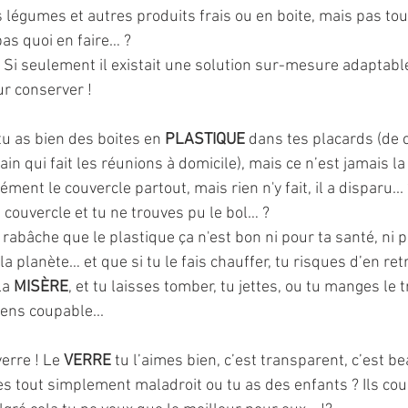
légumes et autres produits frais ou en boite, mais pas tout 
pas quoi en faire… ?
! Si seulement il existait une solution sur-mesure adaptable
r conserver ! 
 as bien des boites en 
PLASTIQUE 
dans tes placards (de 
in qui fait les réunions à domicile), mais ce n’est jamais la 
ent le couvercle partout, mais rien n'y fait, il a disparu...
le couvercle et tu ne trouves pu le bol… ?
 rabâche que le plastique ça n'est bon ni pour ta santé, ni 
a planète… et que si tu le fais chauffer, tu risques d’en re
la 
MISÈRE
, et tu laisses tomber, tu jettes, ou tu manges le t
sens coupable...
verre ! Le 
VERRE 
tu l’aimes bien, c’est transparent, c’est bea
 es tout simplement maladroit ou tu as des enfants ? Ils cou