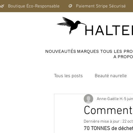
🌿   Boutique Éco-Responsable       🪙   Paiement Stripe Sécurisé      
NOUVEAUTÉS
MARQUES
TOUS LES PRO
A PROPO
Tous les posts
Beauté naurelle
Anne-Gaëlle H.
5 jui
Maison saine et zéro déchet
Comment 
Dernière mise à jour :
22 oct
70 TONNES de déchet