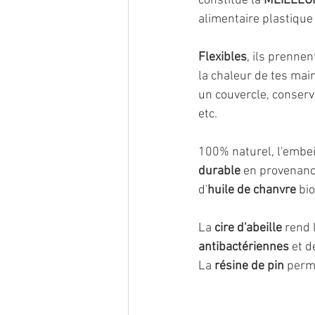
constitue la 
MEILLEURE
alimentaire plastique
Flexibles
, ils prennen
la chaleur de tes mai
un couvercle, conserv
etc.
100% naturel, l'embe
durable
 en provenanc
d'
huile de chanvre
 bi
La 
cire d'abeille
 rend 
antibactériennes 
et d
La 
résine de pin
 perm