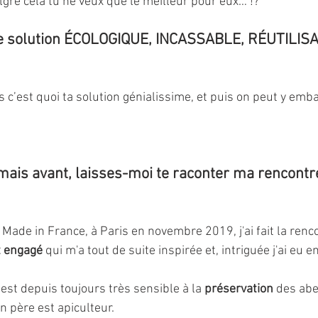
lgré cela tu ne veux que le meilleur pour eux… !?
une solution ÉCOLOGIQUE, INCASSABLE, RÉUTILISA
 c’est quoi ta solution génialissime, et puis on peut y embal
, mais avant, laisses-moi te raconter ma rencontr
Made in France, à Paris en novembre 2019, j'ai fait la renc
t engagé
 qui m'a tout de suite inspirée et, intriguée j'ai eu e
l est depuis toujours très sensible à la 
préservation 
des abei
 père est apiculteur.