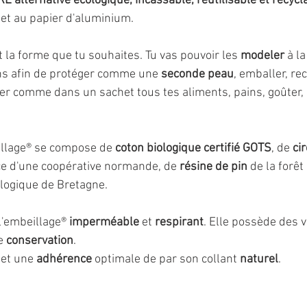
 alternative écologique, incassable, réutilisable et recycl
 et au papier d'aluminium.
t la forme que tu souhaites. Tu vas pouvoir les 
modeler 
à la
ns afin de protéger comme une 
seconde peau
, 
emballer, re
er comme dans un sachet tous tes aliments, pains, goûter, p
illage® se compose de 
coton biologique certifié GOTS
, de 
cir
e d'une coopérative normande, de 
résine de pin
 de la forê
ologique de Bretagne.
l'embeillage® 
imperméable 
et 
respirant
. Elle possède des v
e 
conservation
.
et une 
adhérence 
optimale de par son collant 
naturel
.