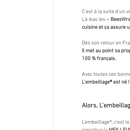
C’est à la suite d’un 
Là-bas les « 
BeesWra
cuisine et ça assure 
Dès son retour en Fr
Il met au point sa pr
100 % français.
Avec toutes ces bonnes
L’embeillage® est né !
Alors, L’embeillag
L'embeillage®, c'est l