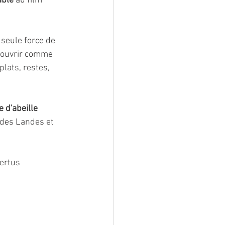
able
 au film 
 seule force de 
couvrir comme 
lats, restes, 
e d'abeille 
t des Landes et 
ertus 