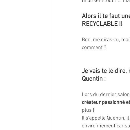
te brisent tout ? … ma
Alors il te faut 
RECYCLABLE !!
Bon, me diras-tu, mais
comment ?
Je vais te le dire
Quentin :
Lors du dernier salon 
créateur passionné e
plus ! 
Il s'appelle Quentin, i
environnement car son