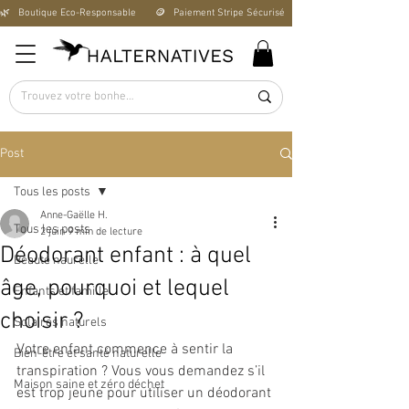
🌿   Boutique Éco-Responsable       🪙   Paiement Stripe Sécurisé        🚚   Livraison Offerte D
Post
Tous les posts
Anne-Gaëlle H.
Tous les posts
2 juin
9 min de lecture
Déodorant enfant : à quel
Beauté naurelle
âge, pourquoi et lequel
Enfants et famille
choisir ?
Solaires naturels
Votre enfant commence à sentir la 
Bien-être et santé naturelle
transpiration ? Vous vous demandez s’il 
Maison saine et zéro déchet
est trop jeune pour utiliser un déodorant 