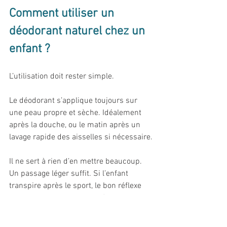
Comment utiliser un 
déodorant naturel chez un 
enfant ?
L’utilisation doit rester simple.
Le déodorant s’applique toujours sur 
une peau propre et sèche. Idéalement 
après la douche, ou le matin après un 
lavage rapide des aisselles si nécessaire.
Il ne sert à rien d’en mettre beaucoup. 
Un passage léger suffit. Si l’enfant 
transpire après le sport, le bon réflexe 
n’est pas de remettre du déodorant sur 
une peau humide ou déjà odorante. Le 
bon réflexe, c’est d’abord de se laver ou 