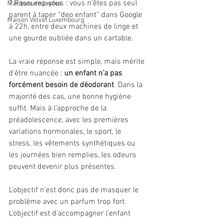
? Rassurez-vous : vous n’êtes pas seul 
Marques engagées
parent à taper “deo enfant” dans Google 
Maison Velvet Luxembourg
à 22h, entre deux machines de linge et 
une gourde oubliée dans un cartable.
La vraie réponse est simple, mais mérite 
d’être nuancée : 
un enfant n’a pas 
forcément besoin de déodorant
. Dans la 
majorité des cas, une bonne hygiène 
suffit. Mais à l’approche de la 
préadolescence, avec les premières 
variations hormonales, le sport, le 
stress, les vêtements synthétiques ou 
les journées bien remplies, les odeurs 
peuvent devenir plus présentes.
L’objectif n’est donc pas de masquer le 
problème avec un parfum trop fort. 
L’objectif est d’accompagner l’enfant 