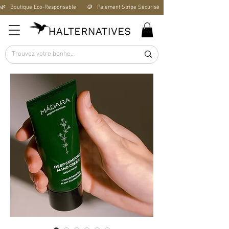
🌿   Boutique Éco-Responsable       🪙   Paiement Stripe Sécurisé        🚚   Livraison Offerte D