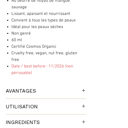
Au beurre de noyau de mangue
sauvage
Lissant, apaisant et nourrissant
Convient à tous les types de peaux
Idéal pour les peaux sèches
Non genré
60 ml
Certifié Cosmos Organic
Cruelty free, vegan, nut free, gluten
free
Date / best before : 11/2026 (non
périssable)
AVANTAGES
Cette formule veloutée, intensément
UTILISATION
hydratante, régénère et adoucit la peau
sèche, enveloppant vos mains d’une infinie
Appliquez sur des mains propres et
tendresse.
INGREDIENTS
sèches chaque fois que nécessaire.
Les extraits de gaillet et d’alchémille