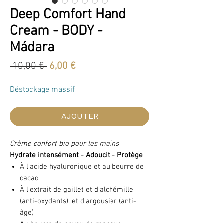
Deep Comfort Hand
Cream - BODY -
Mádara
Prix
Prix
 10,00 € 
6,00 €
original
promotionnel
Déstockage massif
AJOUTER
Crème confort bio pour les mains
Hydrate intensément - Adoucit - Protège
À l'acide hyaluronique et au beurre de
cacao
À l'extrait de gaillet et d'alchémille
(anti-oxydants), et d'argousier (anti-
âge)