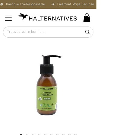
🌿   Boutique Éco-Responsable       🪙   Paiement Stripe Sécurisé        🚚   Livraison Offerte D