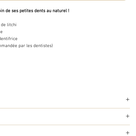
in de ses petites dents au naturel !
de litchi
ue
entifrice
mandée par les dentistes)
nts diabétiques
dents :
abrasivité très faible (RDA = 10) pour ne pas abimer les