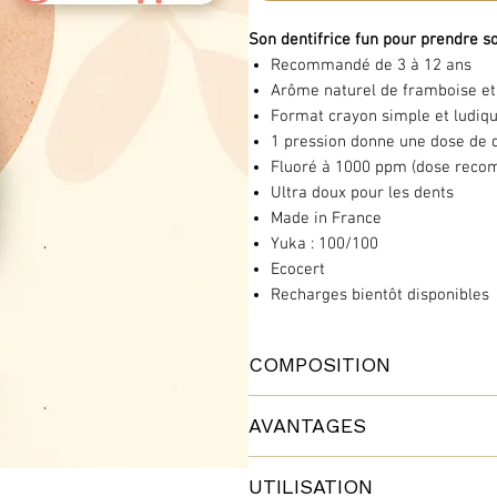
Son dentifrice fun pour prendre so
Recommandé de 3 à 12 ans
Arôme naturel de framboise et 
Format crayon simple et ludiq
1 pression donne une dose de d
Fluoré à 1000 ppm (dose recom
Ultra doux pour les dents
Made in France
Yuka : 100/100
Ecocert
Recharges bientôt disponibles
COMPOSITION
11 ingrédients
AVANTAGES
Sucre de pruneau (SORBITOL)
Sucre d'algues (ERYTHRITOL)
Ce dentifrice convient aux enfa
Sucre de bouleau (XYLITOL)
UTILISATION
Ultra doux pour les premières 