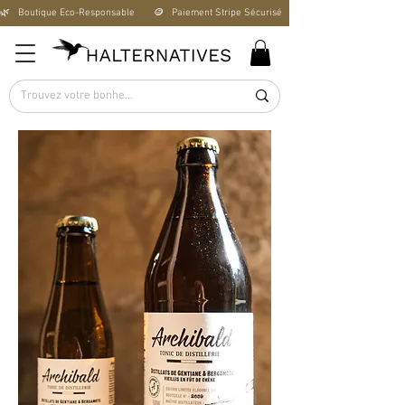
🌿   Boutique Éco-Responsable       🪙   Paiement Stripe Sécurisé        🚚   Livraison Offerte D