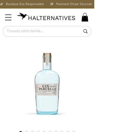
🌿   Boutique Éco-Responsable       🪙   Paiement Stripe Sécurisé        🚚   Livraison Offerte D