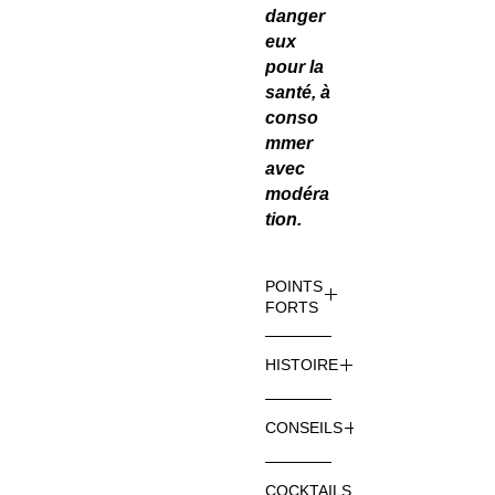
danger
eux
pour la
santé, à
conso
mmer
avec
modéra
tion.
POINTS
FORTS
POURQ
HISTOIRE
UOI
CHOISI
UNE
R
CONSEILS
NAISSA
EXCLU
NCE
SIVE
CONSEI
NOBLE
COCKTAILS
RATAFI