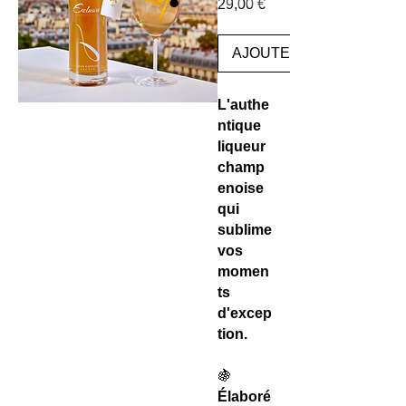
Prix
29,00 €
AJOUTER
L'authe
ntique
liqueur
champ
enoise
qui
sublime
vos
momen
ts
d'excep
tion.
🍇
Élaboré