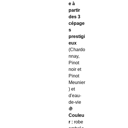
e à
partir
des 3
cépage
s
prestigi
eux
(Chardo
nnay,
Pinot
noir et
Pinot
Meunier
) et
d'eau-
de-vie
🍇
Couleu
r :
robe