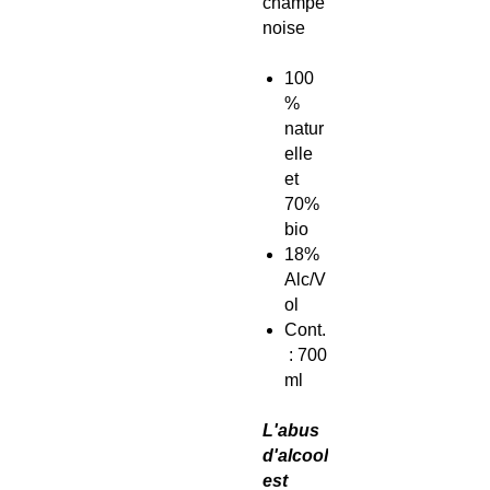
champe
noise
100
%
natur
elle
et
70%
bio
18%
Alc/V
ol
Cont.
: 700
ml
L'abus
d'alcool
est