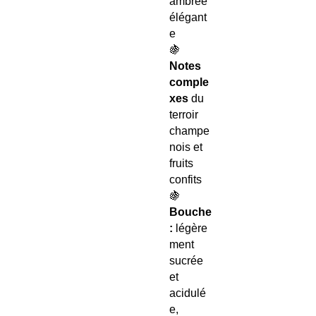
ambrée
élégant
e
🍇
Notes
comple
xes
du
terroir
champe
nois et
fruits
confits
🍇
Bouche
:
légère
ment
sucrée
et
acidulé
e,