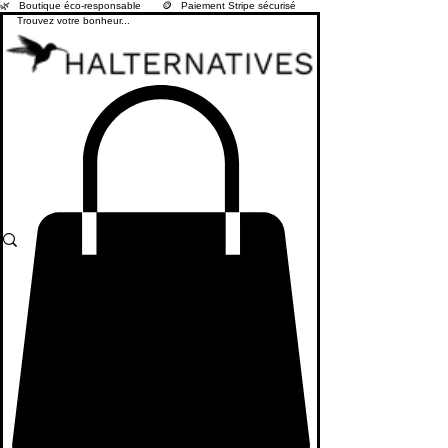
🌿   Boutique éco-responsable       🪙   Paiement Stripe sécurisé        🚚   Livraison offerte dès 80