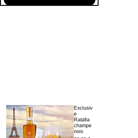
Exclusiv
e
Ratafia
champe
nois