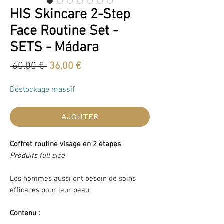
HIS Skincare 2-Step
Face Routine Set -
SETS - Mádara
Prix
Prix
 60,00 € 
36,00 €
original
promotionnel
Déstockage massif
AJOUTER
Coffret routine visage en 2 étapes
Produits full size
Les hommes aussi ont besoin de soins
efficaces pour leur peau.
Contenu :