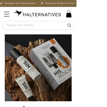
🌿   Boutique Éco-Responsable       🪙   Paiement Stripe Sécurisé        🚚   Livraison Offerte D