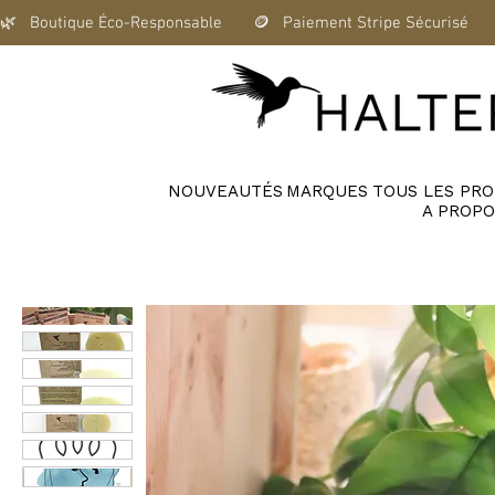
🌿   Boutique Éco-Responsable       🪙   Paiement Stripe Sécurisé      
NOUVEAUTÉS
MARQUES
TOUS LES PRO
A PROPO