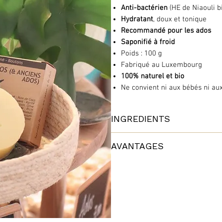
Anti-bactérien
(HE de Niaouli b
Hydratant
, doux et tonique
Recommandé pour les ados
Saponifié à froid
Poids : 100 g
Fabriqué au Luxembourg
100% naturel et bio
Ne convient ni aux bébés ni au
INGREDIENTS
Huile de noix de coco*, Beurre de k
AVANTAGES
sodium, Eau, Huile de ricin*, Huile
Vitamine E.
Huile d'olive : antioxydante et 
Karité et sésame : hydratant
Liste INCI
:
Noix de coco : adoucissante
Sodium Cocoate*, Sodium Shea But
Huile essentielle de Géranium :
Sodium Castorate*, Melaleuca Virid
Huile essentielle de Niaouli : 
Citral**, Citronellol**, Geraniol**, 