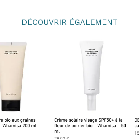
* Ingrédients issus de l'agricultur
** Naturellement présent dans les 
DÉCOUVRIR ÉGALEMENT
re bio aux graines
Crème solaire visage SPF50+ à la
DE
– Whamisa 200 ml
fleur de poirier bio – Whamisa – 50
ca
ml
Pr
15
Prix