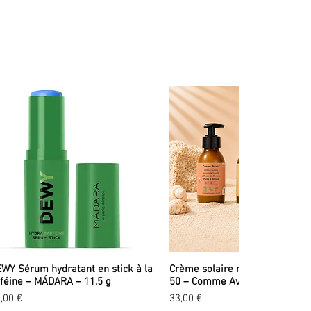
e biologique
huiles essentielles
WY Sérum hydratant en stick à la
Crème solaire minérale liquid
féine – MÁDARA – 11,5 g
50 – Comme Avant – 90 ml
ix
Prix
,00 €
33,00 €