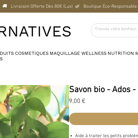
  🚚   Livraison Offerte Dès 80€ (Lux)  
DUITS
COSMETIQUES
MAQUILLAGE
WELLNESS
NUTRITION
S
Savon bio - Ados -
Prix
9,00 €
Aide à traiter les petits probl