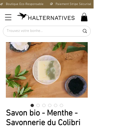
🌿   Boutique Éco-Responsable       🪙   Paiement Stripe Sécurisé        🚚   Livraison Offerte D
Savon bio - Menthe -
Savonnerie du Colibri