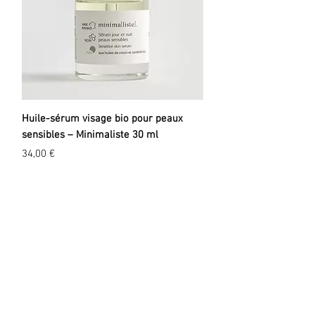
Huile-sérum visage bio pour peaux
sensibles – Minimaliste 30 ml
Prix
34,00 €
EXPLORER
A propos
Valeurs
Marques
Events