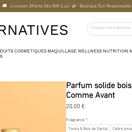
  🚚   Livraison Offerte Dès 80€ (Lux)  
DUITS
COSMETIQUES
MAQUILLAGE
WELLNESS
NUTRITION
S
Parfum solide bois
Comme Avant
Prix
20,00 €
Fragrance
*
Tonka & Bois de Santal
Cèdre ama