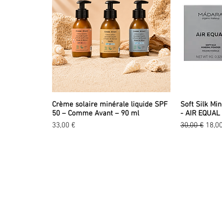
Crème solaire minérale liquide SPF
Soft Silk Mi
50 – Comme Avant – 90 ml
- AIR EQUAL
Prix
Prix original
Prix
33,00 €
30,00 €
18,0
EXPLORER
LA
A propos
Tou
Valeurs
No