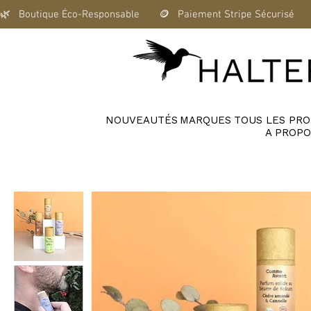
🌿   Boutique Éco-Responsable       🪙   Paiement Stripe Sécurisé      
NOUVEAUTÉS
MARQUES
TOUS LES PRO
A PROPO