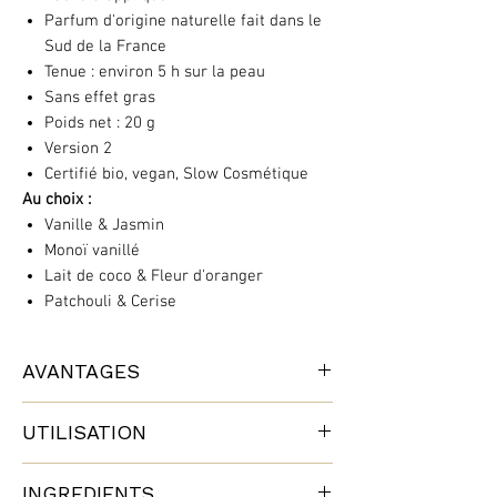
Parfum d'origine naturelle fait dans le
Sud de la France
Tenue : environ 5 h sur la peau
Sans effet gras
Poids net : 20 g
Version 2
Certifié bio, vegan, Slow Cosmétique
Au choix :
Vanille & Jasmin
Monoï vanillé
Lait de coco & Fleur d'oranger
Patchouli & Cerise
AVANTAGES
L'alternative aux parfums en spray.
UTILISATION
Senteurs variées, douces et durables
Bonne tenue
Poussez sous le stick pour en faire
Doux et nourrissant pour la peau grâce
INGREDIENTS