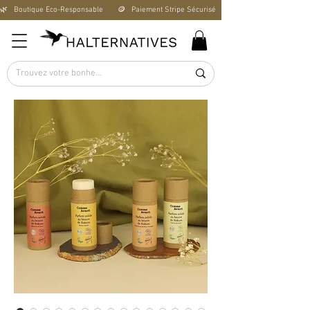
🌿   Boutique Éco-Responsable       🪙   Paiement Stripe Sécurisé        🚚   Livraison Offerte D