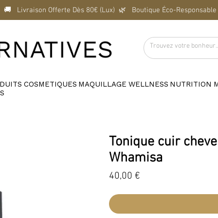
  🚚   Livraison Offerte Dès 80€ (Lux)  
DUITS
COSMETIQUES
MAQUILLAGE
WELLNESS
NUTRITION
S
Tonique cuir cheve
Whamisa
Prix
40,00 €