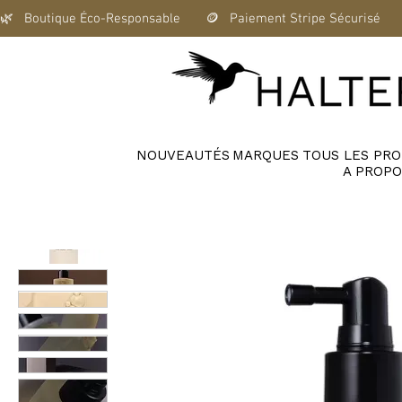
🌿   Boutique Éco-Responsable       🪙   Paiement Stripe Sécurisé      
NOUVEAUTÉS
MARQUES
TOUS LES PRO
A PROPO