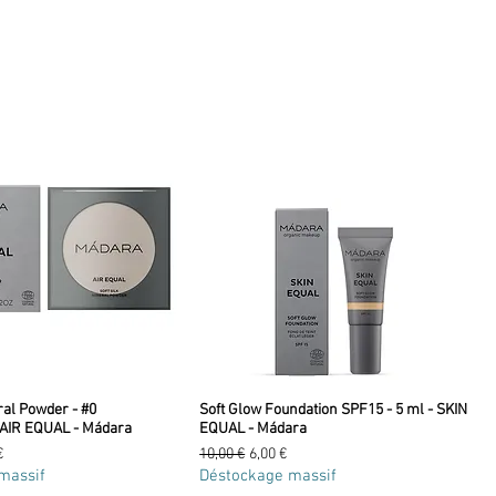
ral Powder - #0
Soft Glow Foundation SPF15 - 5 ml - SKIN
 AIR EQUAL - Mádara
EQUAL - Mádara
romotionnel
Prix original
Prix promotionnel
€
10,00 €
6,00 €
massif
Déstockage massif