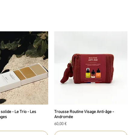
solide - Le Trio - Les
Trousse Routine Visage Anti-âge -
ages
Andromée
Prix
60,00 €