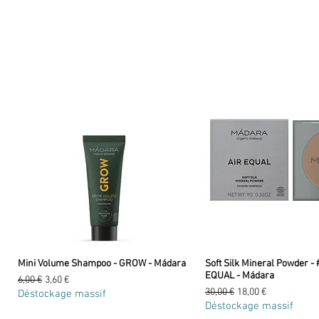
Mini Volume Shampoo - GROW - Mádara
Soft Silk Mineral Powder - 
EQUAL - Mádara
Prix original
Prix promotionnel
6,00 €
3,60 €
Prix original
Prix promotionnel
30,00 €
18,00 €
Déstockage massif
Déstockage massif