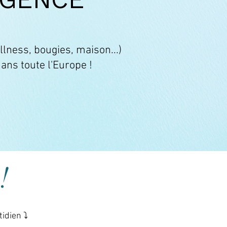
lness, bougies, maison...)
ans toute l'Europe !
!
idien ⤵️