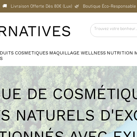
  🚚   Livraison Offerte Dès 80€ (Lux)  
DUITS
COSMETIQUES
MAQUILLAGE
WELLNESS
NUTRITION
S
QUE DE COSMÉTIQU
S NATURELS D'EX
TIONNÉS AVEC EX