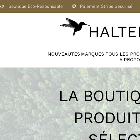
🌿   Boutique Éco-Responsable       🪙   Paiement Stripe Sécurisé      
NOUVEAUTÉS
MARQUES
TOUS LES PRO
A PROPO
LA BOUTI
PRODUIT
SÉLEC