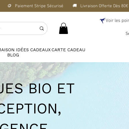
Voir les poi
S
MAISON
IDÉES CADEAUX
CARTE CADEAU
BLOG
ES BIO ET
CEPTION,
IGENCE