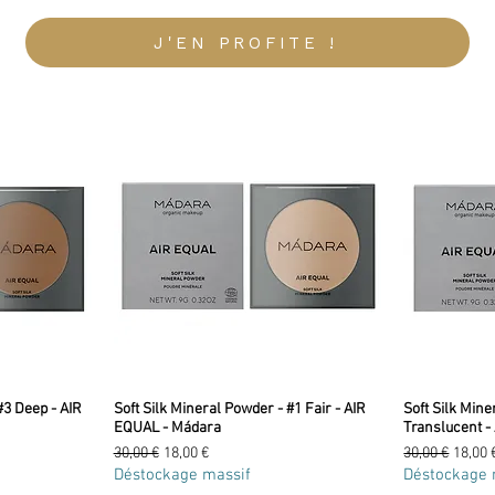
J'EN PROFITE !
#3 Deep - AIR
Soft Silk Mineral Powder - #1 Fair - AIR
Soft Silk Mine
EQUAL - Mádara
Translucent -
Prix original
Prix promotionnel
Prix original
Prix p
30,00 €
18,00 €
30,00 €
18,00 
Déstockage massif
Déstockage 