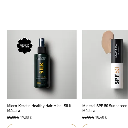
Micro-Keratin Healthy Hair Mist - SILK -
Mineral SPF 50 Sunscreen 
Mádara
Mádara
Prix original
Prix promotionnel
Prix original
Prix promotionnel
20,00 €
19,00 €
23,00 €
18,40 €